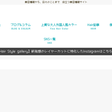
美容情報から、日々のことまで 役立つ美容情報サイト
y
ブログ&コラム
上質な大人外国人風カラー
Hair記事
BLOG & COLULM
Fine Hair Color
HAIR
お悩み解決
ヘアスタイルギャ
ヘアカタログ
ヘアカラー
ヘアアレンジ
復
復
SNS一覧
SNS
Hair Style gallery】新発想のレイヤーカットに特化したInstagramはこち
Facebook
Twitter