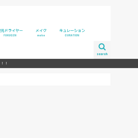
復元ドライヤー
メイク
キュレーション
FUKUGEN
make
CURATION
ラリー
元ドライヤーpro
元カールドライヤー
search
ら！！