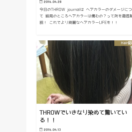
2016.04.28
今日のTHROW journalは ヘアカラーのダメージに
て 結局のところヘアカラーは傷むの？って所を徹底
説！ これでより綺麗なヘアカラーLIFEを！！
Hair
THROWでいきなり染めて驚いてい
る！！
2016.04.13