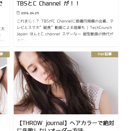
で
TBSとC Channel が！！
2016.04.29
これまじ！？ TBSがC Channelに数億円規模の出資、テ
レビとスマホ”縦長”動画による協業も | TechCrunch
に大
Japan ほんとC channel スゲーなー 縦型動画の時代が
は
きて…
ずに
な
記事
Hair記事
【THROW journal】ヘアカラーで絶対
に失敗しないオーダー方法