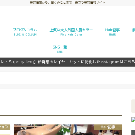
美容情報から、日々のことまで 役立つ美容情報サイト
y
ブログ&コラム
上質な大人外国人風カラー
Hair記事
BLOG & COLULM
Fine Hair Color
HAIR
お悩み解決
ヘアスタイルギャ
ヘアカタログ
ヘアカラー
ヘアアレンジ
復
復
SNS一覧
SNS
Hair Style gallery】新発想のレイヤーカットに特化したInstagramはこち
Facebook
Twitter
ション
Hair記事