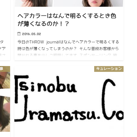
ヘアカラーはなんで明るくするとき色
が薄くなるのか！？
2016.05.02
タ
今日のTHROW journalはなんでヘアカラーで明るくする
ーケア
時は色が薄くなってしまうのか？ そんな普段お客様から
良さ
聞かれる事を少しご説明してます スポンサーリンク 結
構多いと思うんですよね、明るくしたい しかもアッシュ
記事
キュレーション
も…