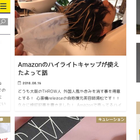
Amazonのハイライトキャップが使え
たよって話
2018.08.16
ね
その
どうも大阪のTHROW人 外国人風や赤みを消す事を得意
大
とする！ 心斎橋releaseの自称復元美容師浦松です！！
とい
久々に検証記事を書きました！ Amazonで売ってるハイ
ライトキャップを使った検証です！！ いちご舎本舗 …
記事
キュレーション