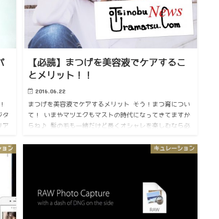
パ
【必読】まつげを美容液でケアするこ
とメリット！！
2016.06.22
！
まつげを美容液でケアするメリット そう！まつ育につい
ジタ
て！ いまやマツエクもマストの時代になってきてますか
リア
らね♪ 髪の毛も一緒だけど長くオシャレを楽しむなら必
んだ
ずまつ毛もしっかりケアしないとね まつげを美容液でケ
アするメリッ…
ション
キュレーション