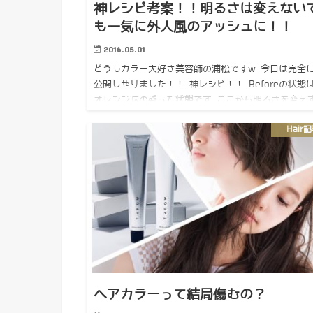
神レシピ考案！！明るさは変えない
も一気に外人風のアッシュに！！
2016.05.01
どうもカラー大好き美容師の浦松ですw 今日は完全
公開しやりました！！ 神レシピ！！ Beforeの状態
オレンジ味の残った状態です ここから明るさを変え
一気に色を変えるのが結構難しい スポンサーリンク 
Hair
んでか…
ヘアカラーって結局傷むの？