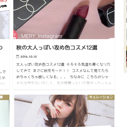
わ
秋の大人っぽい攻め色コスメ12選
2016.10.15
大人っぽい攻め色コスメ12選 そろそろ気温も寒くなりだ
してきて まさに秋冬モード！！ コスメなんて見てたら
しで
めちゃくちゃ欲しくなる、、、 ちなみに こちらのシャ
スタ
ネルは今もないらしく、あの時買っといて良かったーとw
子な
かなり役…
の
記事
キュレーション