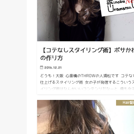
【コテなしスタイリング術】ボサか
の作り方
2016.12.21
どうも！大阪 心斎橋のTHROWの人浦松です コテな
仕上げるスタイリング術 女の子が発信するこういう
イリング術はなんかいいコンテンツだなーと 俺も女
ら自分でこういうのやりたいよね♪ 1人のお客様から
ご要望を…
Hair