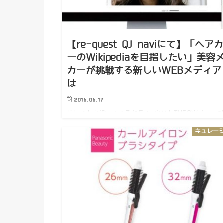
【re-quest QJ naviにて】「ヘア
ーのWikipediaを目指したい」美容
カーが挑戦する新しいWEBメディア
は
2016.06.17
少しでもお役立ててるなら！ 自分もTHROW journa
てライターをしているのもあって 普段THROWでヘ
キュレー
ラーをしまくってますが そんな中こんな記事が その
に自分が寄稿させて頂いた記事もご紹介頂いてるみた
で…