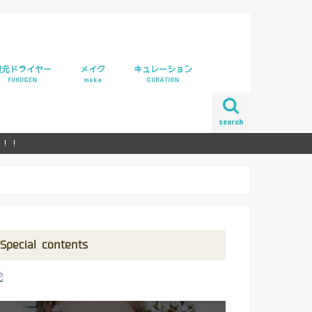
復元ドライヤー
メイク
キュレーション
FUKUGEN
make
CURATION
ラリー
元ドライヤーpro
元カールドライヤー
search
ら！！
Special contents