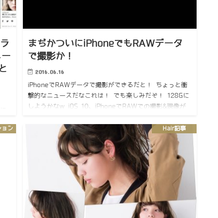
カラ
まぢかついにiPhoneでもRAWデータ
メー
で撮影か！
と
2016.06.16
iPhoneでRAWデータで撮影ができるだと！ ちょっと衝
撃的なニュースだなこれは！ でも楽しみだぞ！ 128Gに
しようかなw iOS 10、iPhoneでRAWでの撮影&現像が
lに
可能に @JUNP_N です。W…
アカ
ション
Hair記事
中
い