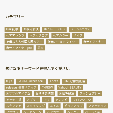
カテゴリー
Hair記事
お悩み解決
キュレーション
ブログ&コラム
ヘアアレンジ
ヘアカタログ
ヘアカラー
メイク
上質な大人外国人風カラー
復元カールドライヤー
復元ドライヤー
復元ドライヤーpro
美容
気になるキーワードを選んでください
by.s
CANAL accessory
Knots
LINE@限定配信
release 美容メディア
THROW
Yahoo! BEAUTY
おすすめアイテム
おすすめ情報
お悩み解決
アッシュグレー
アッシュ系
アプリエ
アモ
アレンジ
サロンワーク
スキンケア
スタイリング
ネイル
ピックアップ
ファッション
ブラウン
ヘアカタログ
ヘアカラー
ヘアケア
ベージュ系