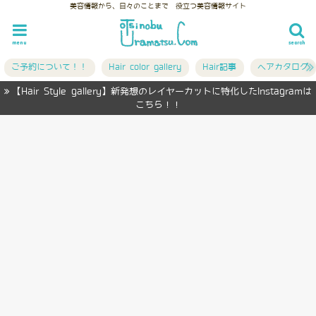
美容情報から、日々のことまで 役立つ美容情報サイト
menu
search
ご予約について！！
Hair color gallery
Hair記事
ヘアカタログ
【Hair Style gallery】新発想のレイヤーカットに特化したInstagramは
こちら！！