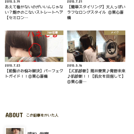
2015.5.19
2015.7.21
あえて巻かないのがいいんじゃな
【簡単スタイリング】大人っぽい
い？飽きのこないストレートヘア
ラフなロングスタイル @東心斎
【セミロン…
橋
Hair記事
メイク
2015.7.23
2015.5.16
【前髪のお悩み解決】パーフェク
【JC肌診断】筒井愛実♪青野未来
トガイド！！@東心斎橋
♪肌診断！！【肌女を目指して】
@東心斎…
ABOUT
この記事をかいた人