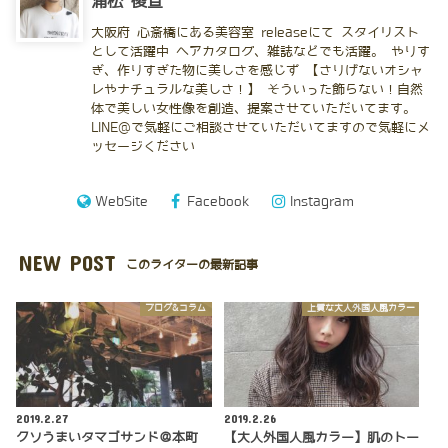
浦松 俊宣
大阪府 心斎橋にある美容室 releaseにて スタイリスト
として活躍中 ヘアカタログ、雑誌などでも活躍。 やりす
ぎ、作りすぎた物に美しさを感じず 【さりげないオシャ
レやナチュラルな美しさ！】 そういった飾らない！自然
体で美しい女性像を創造、提案させていただいてます。
LINE@で気軽にご相談させていただいてますので気軽にメ
ッセージください
WebSite
Facebook
Instagram
NEW POST
このライターの最新記事
ブログ&コラム
上質な大人外国人風カラー
2019.2.27
2019.2.26
クソうまいタマゴサンド＠本町
【大人外国人風カラー】肌のトー