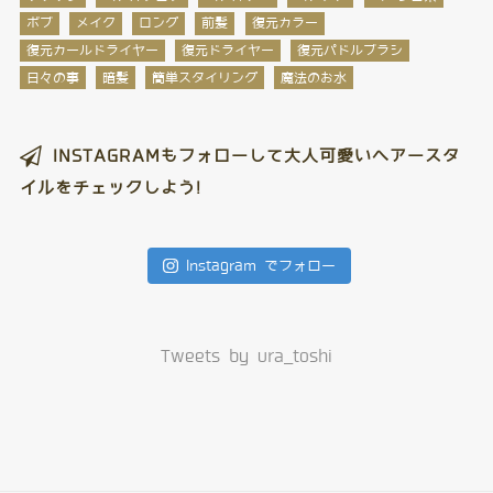
ボブ
メイク
ロング
前髪
復元カラー
復元カールドライヤー
復元ドライヤー
復元パドルブラシ
日々の事
暗髪
簡単スタイリング
魔法のお水
INSTAGRAMもフォローして大人可愛いヘアースタ
イルをチェックしよう!
Instagram でフォロー
Tweets by ura_toshi