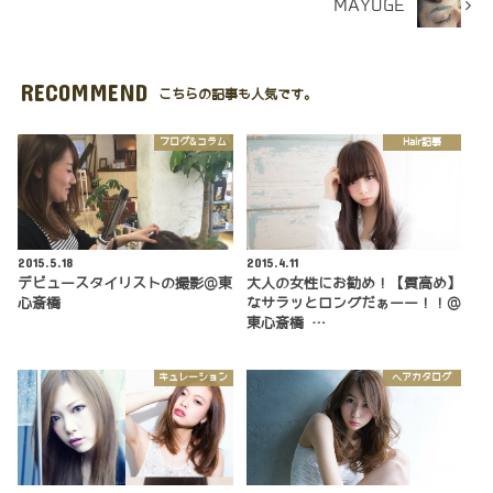
MAYUGE
RECOMMEND
こちらの記事も人気です。
ブログ&コラム
Hair記事
2015.5.18
2015.4.11
デビュースタイリストの撮影@東
大人の女性にお勧め！【質高め】
心斎橋
なサラッとロングだぁーー！！@
東心斎橋 …
キュレーション
ヘアカタログ