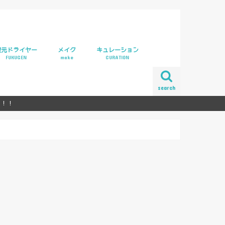
復元ドライヤー
メイク
キュレーション
FUKUGEN
make
CURATION
ラリー
元ドライヤーpro
元カールドライヤー
search
ら！！