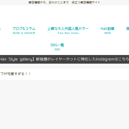
美容情報から、日々のことまで 役立つ美容情報サイト
y
ブログ&コラム
上質な大人外国人風カラー
Hair記事
BLOG & COLULM
Fine Hair Color
HAIR
お悩み解決
ヘアスタイルギャ
ヘアカタログ
ヘアカラー
ヘアアレンジ
復
復
SNS一覧
SNS
Hair Style gallery】新発想のレイヤーカットに特化したInstagramはこち
Facebook
Twitter
ボブが可愛すぎる！！