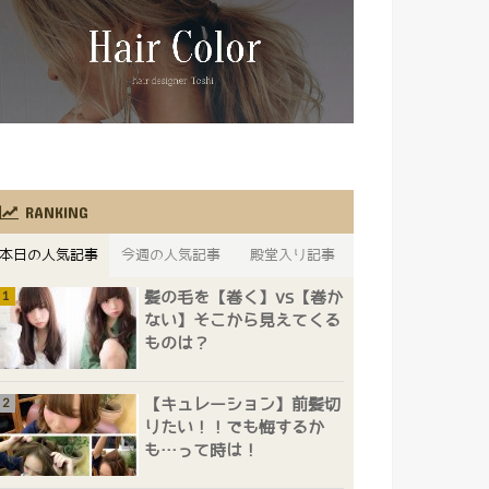
RANKING
本日の人気記事
今週の人気記事
殿堂入り記事
髪の毛を【巻く】vs【巻か
ない】そこから見えてくる
ものは？
【キュレーション】前髪切
りたい！！でも悔するか
も…って時は！