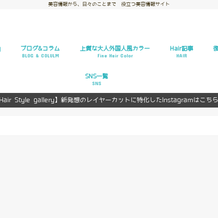
美容情報から、日々のことまで 役立つ美容情報サイト
y
ブログ&コラム
上質な大人外国人風カラー
Hair記事
BLOG & COLULM
Fine Hair Color
HAIR
お悩み解決
ヘアスタイルギャ
ヘアカタログ
ヘアカラー
ヘアアレンジ
復
復
SNS一覧
SNS
Hair Style gallery】新発想のレイヤーカットに特化したInstagramはこち
Facebook
Twitter