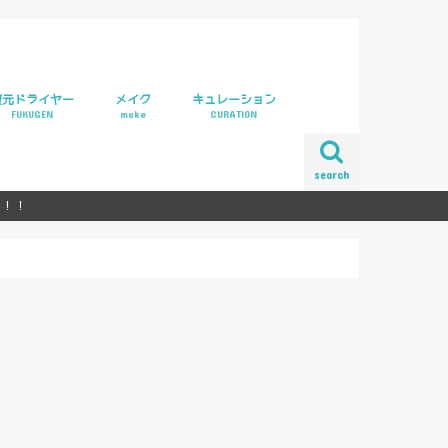
復元ドライヤー
メイク
キュレーション
FUKUGEN
make
CURATION
ラリー
元ドライヤーpro
元カールドライヤー
search
ら！！