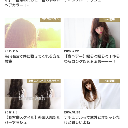
ィ】一色染めだけど一色じゃない
ティのブルーアッシュ
ヘアカラー！…
ブログ&コラム
Hair記事
2015.2.5
2015.4.22
Releaseで共に戦ってくれる方を
【春ヘアー】揺らぐ揺らぐ！ゆら
募集
ゆらロングたぁぁぁあーーー！
上質な大人外国人風カラー
Hair記事
2017.7.6
2016.10.20
【お客様スタイル】外国人風シル
ナチュラルって意外とオシャレだ
バーアッシュ
けど難しいよね