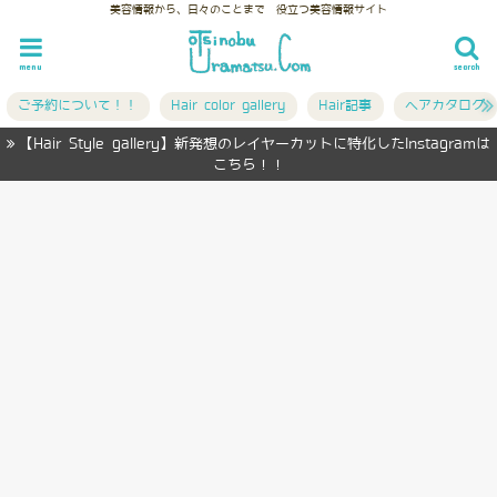
美容情報から、日々のことまで 役立つ美容情報サイト
menu
search
ご予約について！！
Hair color gallery
Hair記事
ヘアカタログ
【Hair Style gallery】新発想のレイヤーカットに特化したInstagramは
こちら！！