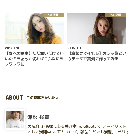
Hair記事
Hair記事
2015.1.18
2015.9.8
【春への提案】ただ重いだけでい
【寝起きで作れる】オシャ髮とい
いの？ちょっと切ればこんなにも
うテーマで真剣に作ってみる
フワフワに…
ABOUT
この記事をかいた人
浦松 俊宣
大阪府 心斎橋にある美容室 releaseにて スタイリスト
として活躍中 ヘアカタログ、雑誌などでも活躍。 やりす