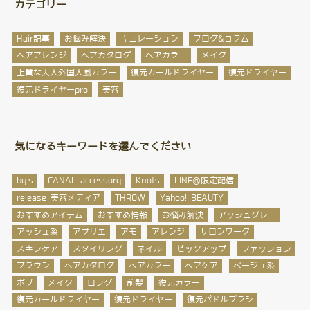
カテゴリー
Hair記事
お悩み解決
キュレーション
ブログ&コラム
ヘアアレンジ
ヘアカタログ
ヘアカラー
メイク
上質な大人外国人風カラー
復元カールドライヤー
復元ドライヤー
復元ドライヤーpro
美容
気になるキーワードを選んでください
by.s
CANAL accessory
Knots
LINE@限定配信
release 美容メディア
THROW
Yahoo! BEAUTY
おすすめアイテム
おすすめ情報
お悩み解決
アッシュグレー
アッシュ系
アプリエ
アモ
アレンジ
サロンワーク
スキンケア
スタイリング
ネイル
ピックアップ
ファッション
ブラウン
ヘアカタログ
ヘアカラー
ヘアケア
ベージュ系
ボブ
メイク
ロング
前髪
復元カラー
復元カールドライヤー
復元ドライヤー
復元パドルブラシ