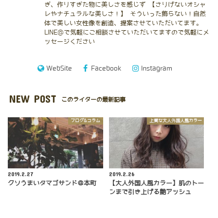
ぎ、作りすぎた物に美しさを感じず 【さりげないオシャ
レやナチュラルな美しさ！】 そういった飾らない！自然
体で美しい女性像を創造、提案させていただいてます。
LINE@で気軽にご相談させていただいてますので気軽にメ
ッセージください
WebSite
Facebook
Instagram
NEW POST
このライターの最新記事
ブログ&コラム
上質な大人外国人風カラー
2019.2.27
2019.2.26
クソうまいタマゴサンド＠本町
【大人外国人風カラー】肌のトー
ンまで引き上げる艶アッシュ